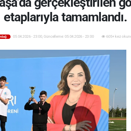
a’da gerçekleştirilen gö
etaplarıyla tamamlandı.
05.04.2026 - 23:00, Güncelleme: 05.04.2026 - 23:00
605+ kez okun
rdağ