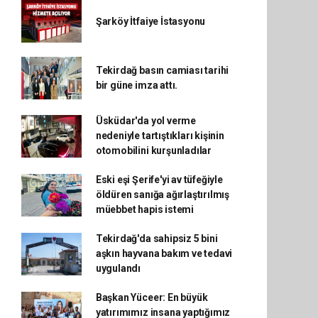
Şarköy İtfaiye İstasyonu
Tekirdağ basın camiası tarihi
bir güne imza attı.
Üsküdar'da yol verme
nedeniyle tartıştıkları kişinin
otomobilini kurşunladılar
Eski eşi Şerife'yi av tüfeğiyle
öldüren sanığa ağırlaştırılmış
müebbet hapis istemi
Tekirdağ'da sahipsiz 5 bini
aşkın hayvana bakım ve tedavi
uygulandı
Başkan Yüceer: En büyük
yatırımımız insana yaptığımız