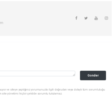
om
Gonder
uyor ve siteye yaptığınız yorumunuzla ilgili doğrudan veya dolaylı tüm sorumluluğu
n site yönetimi hiçbir şekilde sorumlu tutulamaz.