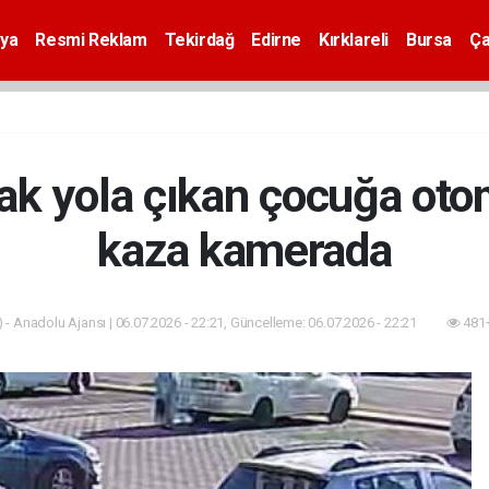
ya
Resmi Reklam
Tekirdağ
Edirne
Kırklareli
Bursa
Ça
ak yola çıkan çocuğa otom
kaza kamerada
 - Anadolu Ajansı | 06.07.2026 - 22:21, Güncelleme: 06.07.2026 - 22:21
481+