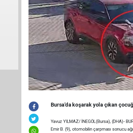
Bursa'da koşarak yola çıkan çocu
Yavuz YILMAZ/ İNEGÖL(Bursa), (DHA)- BURSA
Emir B. (9), otomobilin çarpması sonucu ağır 