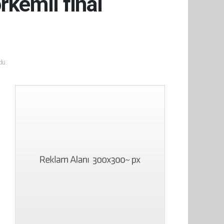
rkemli final
du.