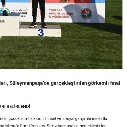
ları, Süleymanpaşa’da gerçekleştirilen görkemli final
ARI BELİRLENDİ
e, çocukların fiziksel, zihinsel ve sosyal gelişimlerine katkı
a Mesafe Sürat Yarışları, Süleymanpaşa’da gerçekleştirilen