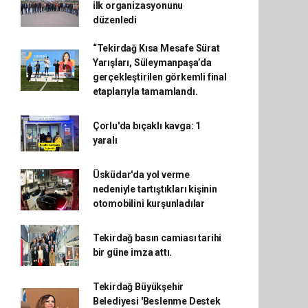
ilk organizasyonunu
düzenledi
“Tekirdağ Kısa Mesafe Sürat
Yarışları, Süleymanpaşa’da
gerçekleştirilen görkemli final
etaplarıyla tamamlandı.
Çorlu'da bıçaklı kavga: 1
yaralı
Üsküdar'da yol verme
nedeniyle tartıştıkları kişinin
otomobilini kurşunladılar
Tekirdağ basın camiası tarihi
bir güne imza attı.
Tekirdağ Büyükşehir
Belediyesi 'Beslenme Destek