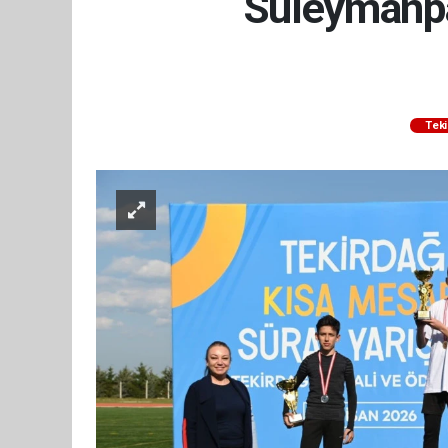
Süleymanpaş
Teki