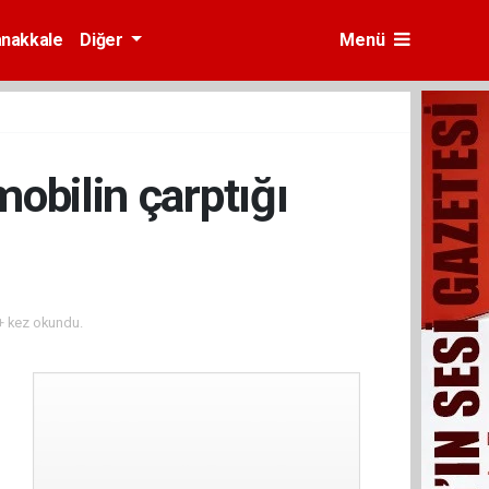
nakkale
Diğer
Menü
obilin çarptığı
 kez okundu.