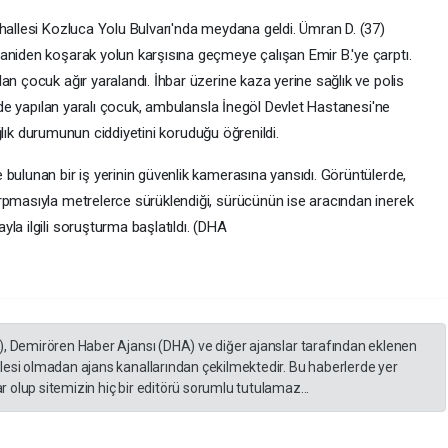
ahallesi Kozluca Yolu Bulvarı'nda meydana geldi. Ümran D. (37)
aniden koşarak yolun karşısına geçmeye çalışan Emir B.'ye çarptı.
an çocuk ağır yaralandı. İhbar üzerine kaza yerine sağlık ve polis
inde yapılan yaralı çocuk, ambulansla İnegöl Devlet Hastanesi'ne
sağlık durumunun ciddiyetini koruduğu öğrenildi.
bulunan bir iş yerinin güvenlik kamerasına yansıdı. Görüntülerde,
rpmasıyla metrelerce sürüklendiği, sürücünün ise aracından inerek
la ilgili soruşturma başlatıldı. (DHA
), Demirören Haber Ajansı (DHA) ve diğer ajanslar tarafından eklenen
lesi olmadan ajans kanallarından çekilmektedir. Bu haberlerde yer
 olup sitemizin hiç bir editörü sorumlu tutulamaz...