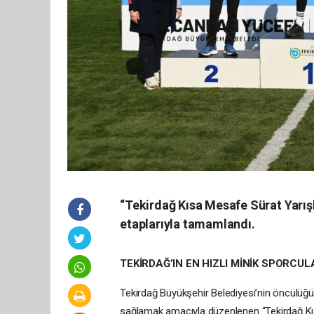
“Tekirdağ Kısa Mesafe Sürat Yarış
etaplarıyla tamamlandı.
TEKİRDAĞ’IN EN HIZLI MİNİK SPORCUL
Tekirdağ Büyükşehir Belediyesi’nin öncülüğünd
sağlamak amacıyla düzenlenen “Tekirdağ Kıs