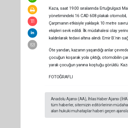
Kaza, saat 19.00 sıralarında Ertuğrulgazi M
yönetimindeki 16 CAD 608 plakalı otomobil, 
Çarpmanın etkisiyle yaklaşık 10 metre savrul
ekipleri sevk edildi. İlk müdahalesi olay yer
kaldırılarak tedavi altına alındı. Emir B.'nin 
Öte yandan, kazanın yaşandığı anlar çevrede 
çocuğun koşarak yola çıktığı, otomobilin ça
yaralı çocuğun yanına koştuğu görüldü. Kazay
FOTOĞRAFLI
Anadolu Ajansı (AA), İhlas Haber Ajansı (İHA
tüm haberler, sitemizin editörlerinin müdaha
alan hukuki muhataplar haberi geçen ajanslar