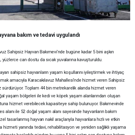
hayvana bakım ve tedavi uygulandı
vuz Sahipsiz Hayvan Bakımevi'nde bugüne kadar 5 bini aşkın
 yüzlerce can dostu da sıcak yuvalarına kavuşturuldu.
yan sahipsiz hayvanların yaşam koşullarını iyileştirmek ve ihtiyaç
ğlamak amacıyla Karacakılavuz Mahallesi'nde hizmet veren Sahipsiz
ız sürdürüyor. Toplam 44 bin metrekarelik alanda hizmet veren
 doğal yaşam bölgeleri ile kedi ve köpek yaşam alanlarından oluşan
tuna hizmet verebilecek kapasiteye sahip bulunuyor. Bakımevinde
afes alanı ile 52 doğal yaşam alanı sayesinde hayvanların bakım
zel tasarlanmış hayvan nakil araçlarıyla hayvanlara hızlı ve etkin
ma hizmeti yanında tedavi, rehabilitasyon ve yeniden sağlıklı yaşama
 Hizmete başladığı günden bu yana 5 bini aşkın can dostuna bakım,