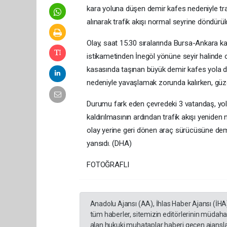
kara yoluna düşen demir kafes nedeniyle tra
alınarak trafik akışı normal seyrine döndürül
Olay, saat 15.30 sıralarında Bursa-Ankara ka
istikametinden İnegöl yönüne seyir halinde
kasasında taşınan büyük demir kafes yola dü
nedeniyle yavaşlamak zorunda kalırken, güze
Durumu fark eden çevredeki 3 vatandaş, yola
kaldırılmasının ardından trafik akışı yenid
olay yerine geri dönen araç sürücüsüne demir
yansıdı. (DHA)
FOTOĞRAFLI
Anadolu Ajansı (AA), İhlas Haber Ajansı (İHA
tüm haberler, sitemizin editörlerinin müdaha
alan hukuki muhataplar haberi geçen ajanslar