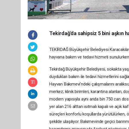
Tekirdağ'da sahipsiz 5 bini aşkın 
TEKİRDAĞ Büyükşehir Belediyesi Karacakıla
hayvana bakım ve tedavi hizmeti sunulurken,
Tekirdağ Büyükşehir Belediyesi, sokakta yaşa
duydukları bakım ile tedavi hizmetlerini sa
Hayvan Bakımevi'ndeki çalışmalarını aralıks
merkez; klinik birimleri, karantina alanları,
modern yapısıyla aynı anda bin 750 can dos
yer alan 216 alttan ısıtmalı kapalı ve açık k
süreçleri konforlu koşullarda yürütülürken, ö
şekilde ulaşılıyor. Bakımevinde geçici barın
kazandırma misyonuyla faaliyet gösteriyor.