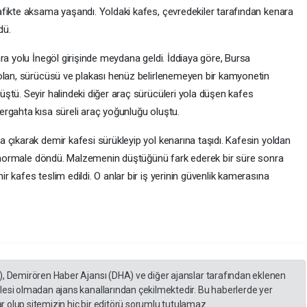
fikte aksama yaşandı. Yoldaki kafes, çevredekiler tarafından kenara
dü.
ra yolu İnegöl girişinde meydana geldi. İddiaya göre, Bursa
 olan, sürücüsü ve plakası henüz belirlenemeyen bir kamyonetin
ştü. Seyir halindeki diğer araç sürücüleri yola düşen kafes
rgahta kısa süreli araç yoğunluğu oluştu.
 çıkarak demir kafesi sürükleyip yol kenarına taşıdı. Kafesin yoldan
en normale döndü. Malzemenin düştüğünü fark ederek bir süre sonra
 kafes teslim edildi. O anlar bir iş yerinin güvenlik kamerasına
), Demirören Haber Ajansı (DHA) ve diğer ajanslar tarafından eklenen
lesi olmadan ajans kanallarından çekilmektedir. Bu haberlerde yer
 olup sitemizin hiç bir editörü sorumlu tutulamaz...