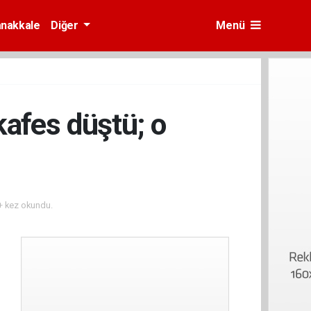
nakkale
Diğer
Menü
afes düştü; o
 kez okundu.