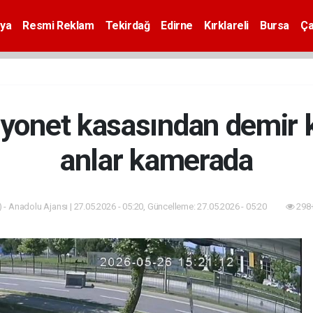
ya
Resmi Reklam
Tekirdağ
Edirne
Kırklareli
Bursa
Ça
yonet kasasından demir k
anlar kamerada
 - Anadolu Ajansı | 27.05.2026 - 05:20, Güncelleme: 27.05.2026 - 05:20
298+