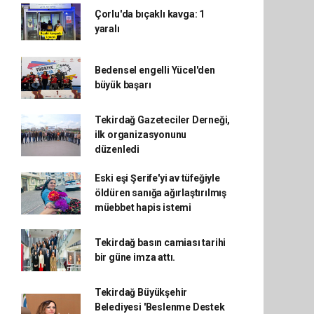
Çorlu'da bıçaklı kavga: 1
yaralı
Bedensel engelli Yücel'den
büyük başarı
Tekirdağ Gazeteciler Derneği,
ilk organizasyonunu
düzenledi
Eski eşi Şerife'yi av tüfeğiyle
öldüren sanığa ağırlaştırılmış
müebbet hapis istemi
Tekirdağ basın camiası tarihi
bir güne imza attı.
Tekirdağ Büyükşehir
Belediyesi 'Beslenme Destek