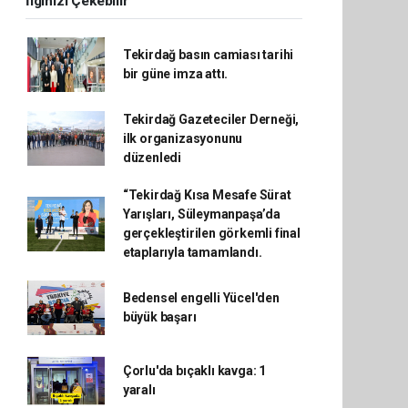
İlginizi Çekebilir
Tekirdağ basın camiası tarihi
bir güne imza attı.
Tekirdağ Gazeteciler Derneği,
ilk organizasyonunu
düzenledi
“Tekirdağ Kısa Mesafe Sürat
Yarışları, Süleymanpaşa’da
gerçekleştirilen görkemli final
etaplarıyla tamamlandı.
Bedensel engelli Yücel'den
büyük başarı
Çorlu'da bıçaklı kavga: 1
yaralı