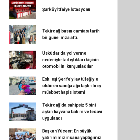
Şarköy İtfaiye İstasyonu
Tekirdağ basın camiası tarihi
bir güne imza attı.
Üsküdar'da yol verme
nedeniyle tartıştıkları kişinin
otomobilini kurşunladılar
Eski eşi Şerife'yi av tüfeğiyle
öldüren sanığa ağırlaştırılmış
müebbet hapis istemi
Tekirdağ'da sahipsiz 5 bini
aşkın hayvana bakım ve tedavi
uygulandı
Başkan Yüceer: En büyük
yatırımımız insana yaptığımız