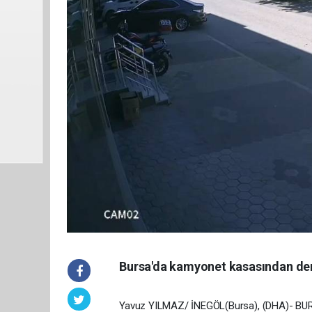
Bursa'da kamyonet kasasından dem
Yavuz YILMAZ/ İNEGÖL(Bursa), (DHA)- BURSA’