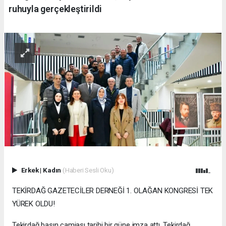
ruhuyla gerçekleştirildi
Erkek
|
Kadın
(Haberi Sesli Oku)
TEKİRDAĞ GAZETECİLER DERNEĞİ 1. OLAĞAN KONGRESİ TEK
YÜREK OLDU!
Tekirdağ basın camiası tarihi bir güne imza attı. Tekirdağ