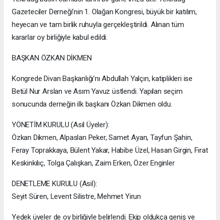
Gazeteciler Derneği’nin 1. Olağan Kongresi, büyük bir katılım,
heyecan ve tam birlik ruhuyla gerçekleştirildi. Alınan tüm
kararlar oy birliğiyle kabul edildi.
BAŞKAN ÖZKAN DİKMEN
Kongrede Divan Başkanlığı’nı Abdullah Yalçın, katiplikleri ise
Betül Nur Arslan ve Asım Yavuz üstlendi. Yapılan seçim
sonucunda derneğin ilk başkanı Özkan Dikmen oldu.
YÖNETİM KURULU (Asil Üyeler):
Özkan Dikmen, Alpaslan Peker, Samet Ayan, Tayfun Şahin,
Feray Toprakkaya, Bülent Yakar, Habibe Üzel, Hasan Girgin, Fırat
Keskinkılıç, Tolga Çalışkan, Zaim Erken, Özer Enginler
DENETLEME KURULU (Asil):
Seyit Süren, Levent Silistre, Mehmet Yirun
Yedek üyeler de oy birliğiyle belirlendi. Ekip oldukça geniş ve