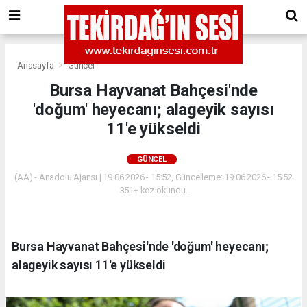
Anasayfa
Güncel
Bursa Hayvanat Bahçesi'nde
'doğum' heyecanı; alageyik sayısı
11'e yükseldi
GÜNCEL
(AA) - Anadolu Ajansı | 19.06.2026 - 15:52, Güncelleme: 19.06.2026 - 15:52
351+ kez okundu.
Bursa Hayvanat Bahçesi'nde 'doğum' heyecanı;
alageyik sayısı 11'e yükseldi