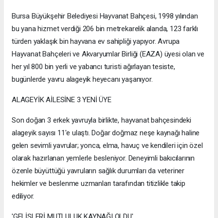
Bursa Büyükşehir Belediyesi Hayvanat Bahçesi, 1998 yılından
bu yana hizmet verdiği 206 bin metrekarelik alanda, 123 farklı
türden yaklaşık bin hayvana ev sahipliği yapıyor. Avrupa
Hayvanat Bahçeleri ve Akvaryumlar Birliği (EAZA) üyesi olan ve
her yıl 800 bin yerli ve yabancı turisti ağırlayan tesiste,
bugünlerde yavru alageyik heyecanı yaşanıyor.
ALAGEYİK AİLESİNE 3 YENİ ÜYE
Son doğan 3 erkek yavruyla birlikte, hayvanat bahçesindeki
alageyik sayısı 11'e ulaştı. Doğar doğmaz neşe kaynağı haline
gelen sevimli yavrular; yonca, elma, havuç ve kendileri için özel
olarak hazırlanan yemlerle besleniyor. Deneyimli bakıcılarının
özenle büyüttüğü yavruların sağlık durumları da veteriner
hekimler ve beslenme uzmanları tarafından titizlikle takip
ediliyor.
'GELİŞLERİ MUTLULUK KAYNAĞI OLDU'