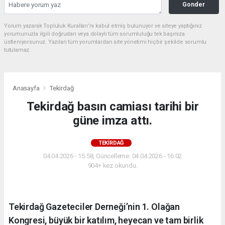
Gonder
Yorum yazarak Topluluk Kuralları’nı kabul etmiş bulunuyor ve siteye yaptığınız
yorumunuzla ilgili doğrudan veya dolaylı tüm sorumluluğu tek başınıza
üstleniyorsunuz. Yazılan tüm yorumlardan site yönetimi hiçbir şekilde sorumlu
tutulamaz.
Anasayfa
Tekirdağ
Tekirdağ basın camiası tarihi bir
güne imza attı.
TEKIRDAĞ
04.04.2026 - 15:58, Güncelleme: 04.04.2026 - 16:02
904+ kez okundu.
Tekirdağ Gazeteciler Derneği’nin 1. Olağan
Kongresi, büyük bir katılım, heyecan ve tam birlik