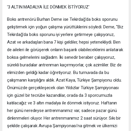
'3 ALTIN MADALYA İLE DÖNMEK İSTİYORUZ'
Boks antrenörü Burhan Deme ise Tekirdağ'da boks sporunu
geliştirmek için yoğun çalışma yürüttüklerini söyledi. Deme, "Biz
Tekirdağ'da boks sporunu iyi yerlere getirmeye çalışıyoruz,
Azat ve arkadaşları bana 7 kişi geldiler, hepsi yetenekliydi. Ben
de aileleri ile görüşerek onların başarılı olabileceklerini anlatarak
boksa gelmelerini sağladım. İki senedir beraber çalışıyoruz,
sürekli buradalar antrenman kaçırmıyorlar, çok azimliler. Biz de
elimizden geldiği kadar öğretiyoruz. Bu turnuvada da bu
çalışmanın karşılığını aldık. Azat Kaya, Türkiye Şampiyonu oldu.
Önümüzde gerçekleşecek olan Yıldızlar Türkiye Şampiyonası
için güzel bir tecrübe kazandılar, orada da 3 sporcumuzla
katılacağız ve 3 altın madalya ile dönmek istiyoruz. Haftanın
her günü neredeyse antrenmanımız var, sadece pazar günü
dinlenmeleri oluyor. Her antrenmanımız 2 saat sürüyor. Sıkı bir
şekilde çalışarak Avrupa Şampiyonası'na gitmek ve ülkemizi