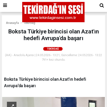
Anasayfa
Tekirdağ
Boksta Türkiye birincisi olan Azat'ın
hedefi Avrupa'da başarı
TEKIRDAĞ
(AA) - Anadolu Ajansı | 24.05.2026 - 13:21, Güncelleme: 24.05.2026 - 13:22
791+ kez okundu.
Boksta Türkiye birincisi olan Azat'ın hedefi
Avrupa'da başarı