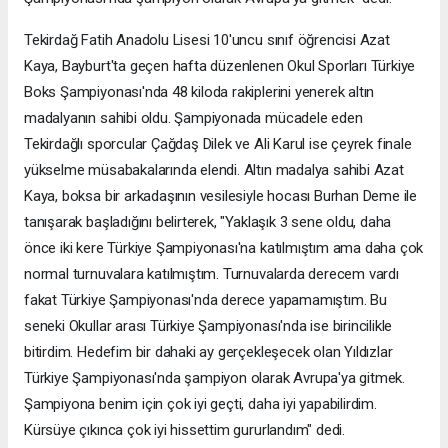
Tekirdağ Fatih Anadolu Lisesi 10'uncu sınıf öğrencisi Azat
Kaya, Bayburt'ta geçen hafta düzenlenen Okul Sporları Türkiye
Boks Şampiyonası'nda 48 kiloda rakiplerini yenerek altın
madalyanın sahibi oldu. Şampiyonada mücadele eden
Tekirdağlı sporcular Çağdaş Dilek ve Ali Karul ise çeyrek finale
yükselme müsabakalarında elendi. Altın madalya sahibi Azat
Kaya, boksa bir arkadaşının vesilesiyle hocası Burhan Deme ile
tanışarak başladığını belirterek, "Yaklaşık 3 sene oldu, daha
önce iki kere Türkiye Şampiyonası'na katılmıştım ama daha çok
normal turnuvalara katılmıştım. Turnuvalarda derecem vardı
fakat Türkiye Şampiyonası'nda derece yapamamıştım. Bu
seneki Okullar arası Türkiye Şampiyonası'nda ise birincilikle
bitirdim. Hedefim bir dahaki ay gerçekleşecek olan Yıldızlar
Türkiye Şampiyonası'nda şampiyon olarak Avrupa'ya gitmek.
Şampiyona benim için çok iyi geçti, daha iyi yapabilirdim.
Kürsüye çıkınca çok iyi hissettim gururlandım" dedi.