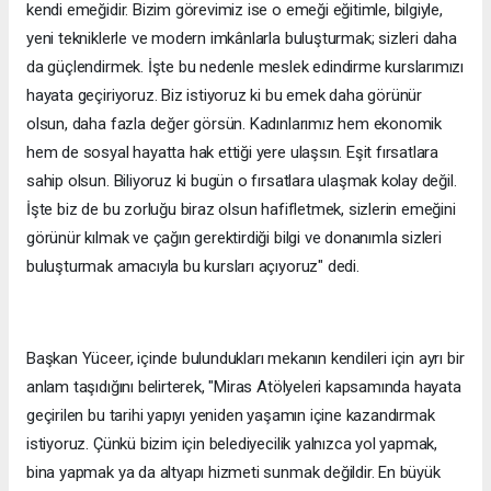
kendi emeğidir. Bizim görevimiz ise o emeği eğitimle, bilgiyle,
yeni tekniklerle ve modern imkânlarla buluşturmak; sizleri daha
da güçlendirmek. İşte bu nedenle meslek edindirme kurslarımızı
hayata geçiriyoruz. Biz istiyoruz ki bu emek daha görünür
olsun, daha fazla değer görsün. Kadınlarımız hem ekonomik
hem de sosyal hayatta hak ettiği yere ulaşsın. Eşit fırsatlara
sahip olsun. Biliyoruz ki bugün o fırsatlara ulaşmak kolay değil.
İşte biz de bu zorluğu biraz olsun hafifletmek, sizlerin emeğini
görünür kılmak ve çağın gerektirdiği bilgi ve donanımla sizleri
buluşturmak amacıyla bu kursları açıyoruz" dedi.
Başkan Yüceer, içinde bulundukları mekanın kendileri için ayrı bir
anlam taşıdığını belirterek, "Miras Atölyeleri kapsamında hayata
geçirilen bu tarihi yapıyı yeniden yaşamın içine kazandırmak
istiyoruz. Çünkü bizim için belediyecilik yalnızca yol yapmak,
bina yapmak ya da altyapı hizmeti sunmak değildir. En büyük