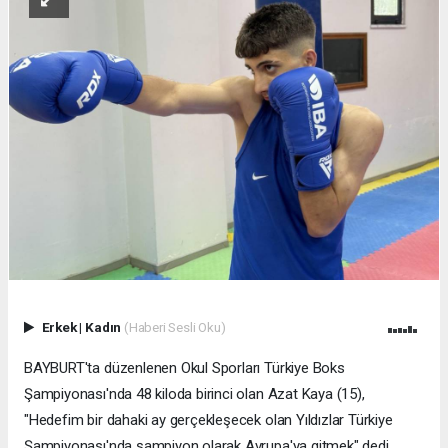
Erkek
|
Kadın
(Haberi Sesli Oku)
BAYBURT'ta düzenlenen Okul Sporları Türkiye Boks
Şampiyonası'nda 48 kiloda birinci olan Azat Kaya (15),
"Hedefim bir dahaki ay gerçekleşecek olan Yıldızlar Türkiye
Şampiyonası'nda şampiyon olarak Avrupa'ya gitmek" dedi.