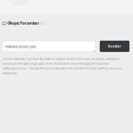
Okuyu Yorumları
(0)
Gonder
Yorum yazarak Topluluk Kuralları’nı kabul etmiş bulunuyor ve siteye yaptığınız
yorumunuzla ilgili doğrudan veya dolaylı tüm sorumluluğu tek başınıza
üstleniyorsunuz. Yazılan tüm yorumlardan site yönetimi hiçbir şekilde sorumlu
tutulamaz.
Anasayfa
Tekirdağ
Şarköy İtfaiye İstasyonu
TEKIRDAĞ
(Web Sitesi) - Web Sitesi | 31.03.2026 - 12:47, Güncelleme: 03.04.2026 - 15:59