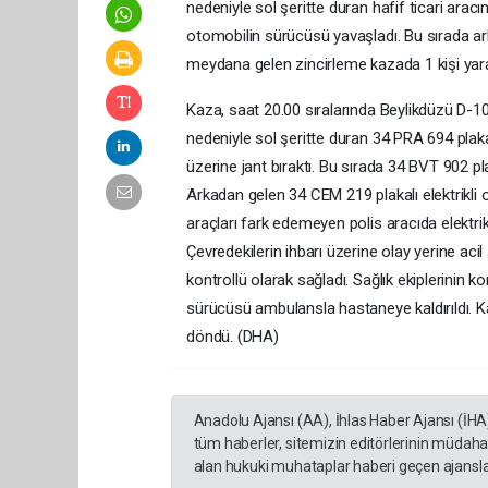
nedeniyle sol şeritte duran hafif ticari aracı
otomobilin sürücüsü yavaşladı. Bu sırada ark
meydana gelen zincirleme kazada 1 kişi yara
Kaza, saat 20.00 sıralarında Beylikdüzü D-10
nedeniyle sol şeritte duran 34 PRA 694 plaka
üzerine jant bıraktı. Bu sırada 34 BVT 902 pl
Arkadan gelen 34 CEM 219 plakalı elektrikli
araçları fark edemeyen polis aracıda elektr
Çevredekilerin ihbarı üzerine olay yerine acil s
kontrollü olarak sağladı. Sağlık ekiplerinin k
sürücüsü ambulansla hastaneye kaldırıldı. Ka
döndü. (DHA)
Anadolu Ajansı (AA), İhlas Haber Ajansı (İHA
tüm haberler, sitemizin editörlerinin müdaha
alan hukuki muhataplar haberi geçen ajanslar