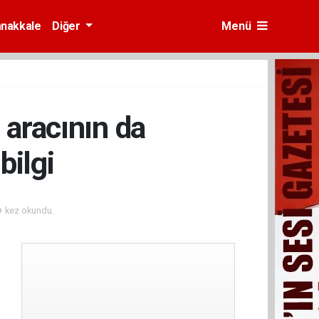
nakkale
Diğer
Menü
 aracının da
bilgi
 kez okundu.