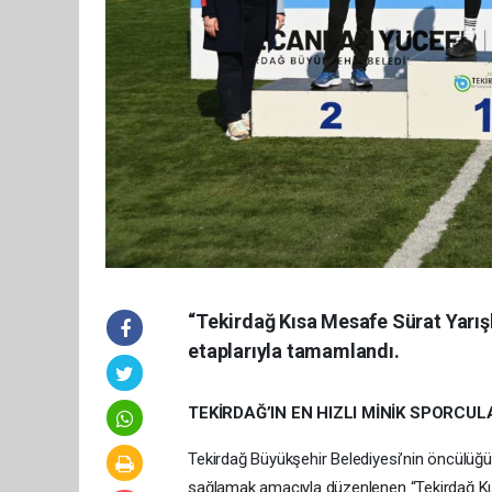
“Tekirdağ Kısa Mesafe Sürat Yarış
etaplarıyla tamamlandı.
TEKİRDAĞ’IN EN HIZLI MİNİK SPORCUL
Tekirdağ Büyükşehir Belediyesi’nin öncülüğünd
sağlamak amacıyla düzenlenen “Tekirdağ Kıs