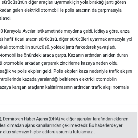
n sürücüsünün diğer araçları uyarmak için yola bıraktığı jantı gören
adan gelen elektrikli otomobil ile polis aracının da çarpmasıyla
landı.
0 Karayolu Avcılar istikametinde meydana geldi. İddiaya göre, arıza
lı hafif ticari aracın sürücüsü, diğer sürücüleri uyarmak amacıyla yol
akalı otomobilin sürücüsü, yoldaki jantı farkederek yavaşladı.
 otomobil ise önündeki araca çarptı. Kazanın ardından aniden duran
ikli otomobile arkadan çarparak zincirleme kazaya neden oldu.
ağlık ve polis ekipleri geldi. Polis ekipleri kaza nedeniyle trafik akışını
ontrollerinde kazada yaralandığı belirlenen elektrikli otomobilin
zaya karışan araçların kaldırılmasının ardından trafik akışı normale
), Demirören Haber Ajansı (DHA) ve diğer ajanslar tarafından eklenen
lesi olmadan ajans kanallarından çekilmektedir. Bu haberlerde yer
 olup sitemizin hiç bir editörü sorumlu tutulamaz...