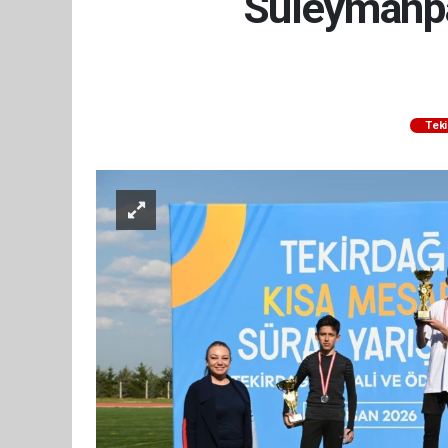
Süleymanpaş
Teki