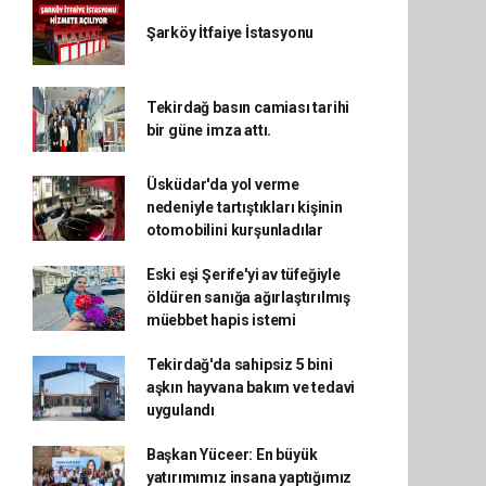
Şarköy İtfaiye İstasyonu
Tekirdağ basın camiası tarihi
bir güne imza attı.
Üsküdar'da yol verme
nedeniyle tartıştıkları kişinin
otomobilini kurşunladılar
Eski eşi Şerife'yi av tüfeğiyle
öldüren sanığa ağırlaştırılmış
müebbet hapis istemi
Tekirdağ'da sahipsiz 5 bini
aşkın hayvana bakım ve tedavi
uygulandı
Başkan Yüceer: En büyük
yatırımımız insana yaptığımız