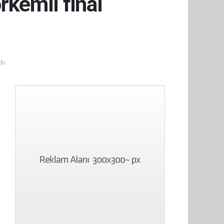
rkemli final
du.