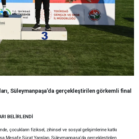
ları, Süleymanpaşa’da gerçekleştirilen görkemli final
ARI BELİRLENDİ
e, çocukların fiziksel, zihinsel ve sosyal gelişimlerine katkı
a Mesafe Sürat Yarışları, Süleymanpaşa’da gerçekleştirilen