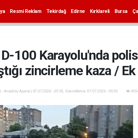
ya
Resmi Reklam
Tekirdağ
Edirne
Kırklareli
Bursa
Ça
D-100 Karayolu'nda polis
ştığı zincirleme kaza / Ek 
 - Anadolu Ajansı | 07.07.2026 - 05:53, Güncelleme: 07.07.2026 - 05:53
455+