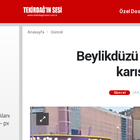
Özel Dos
Anasayfa
Güncel
Beylikdüzü 
karı
(AA)
Güncel