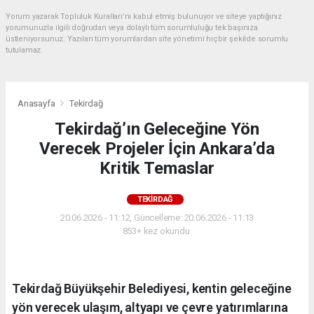
Yorum yazarak Topluluk Kuralları’nı kabul etmiş bulunuyor ve siteye yaptığınız
yorumunuzla ilgili doğrudan veya dolaylı tüm sorumluluğu tek başınıza
üstleniyorsunuz. Yazılan tüm yorumlardan site yönetimi hiçbir şekilde sorumlu
tutulamaz.
Anasayfa
Tekirdağ
Tekirdağ’ın Geleceğine Yön
Verecek Projeler İçin Ankara’da
Kritik Temaslar
TEKIRDAĞ
20.06.2026 - 11:12, Güncelleme: 20.06.2026 - 11:13
853+ kez okundu.
Tekirdağ Büyükşehir Belediyesi, kentin geleceğine
yön verecek ulaşım, altyapı ve çevre yatırımlarına