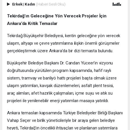
Erkek
|
Kadın
(Haberi Sesli Oku)
Tekirdağ’ın Geleceğine Yön Verecek Projeler İçin
Ankara’da Kritik Temaslar
Tekirdağ Büyükşehir Belediyesi, kentin geleceğine yön verecek
ulaşım, altyapı ve çevre yatırımlarına ilişkin önemli görüşmeler
gerçekleştirmek üzere Ankara’da bir dizi temasta bulundu.
Büyükşehir Belediye Başkanı Dr. Candan Yüceer’in vizyonu
doğrultusunda yürütülen program kapsamında, hafif raylı
sistem, tramvay ve banliyö hattı projeleri başta olmak üzere
ulaşım yatırımları, kavşak düzenlemeleri, asfalt plent tesisi,
araç alımları, afet hazırlık çalışmaları, içme suyu ve atık su
projeleri ile yenilenebilir enerji yatırımları masaya yatırıldı.
Ankara temasları kapsamında Türkiye Belediyeler Birliği Başkanı
Vahap Seçer ve birlik yöneticileriyle bir araya gelen belediye
heyeti, Tekirdağ’ın öncelikli ihtiyaçları ve planlanan yatırımlara