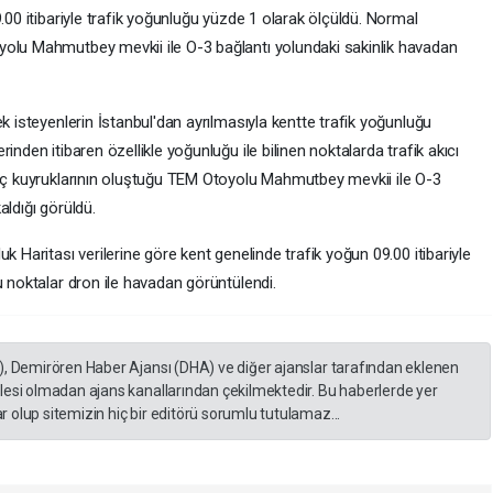
.00 itibariyle trafik yoğunluğu yüzde 1 olarak ölçüldü. Normal
yolu Mahmutbey mevkii ile O-3 bağlantı yolundaki sakinlik havadan
k isteyenlerin İstanbul'dan ayrılmasıyla kentte trafik yoğunluğu
inden itibaren özellikle yoğunluğu ile bilinen noktalarda trafik akıcı
raç kuyruklarının oluştuğu TEM Otoyolu Mahmutbey mevkii ile O-3
aldığı görüldü.
k Haritası verilerine göre kent genelinde trafik yoğun 09.00 itibariyle
u noktalar dron ile havadan görüntülendi.
), Demirören Haber Ajansı (DHA) ve diğer ajanslar tarafından eklenen
lesi olmadan ajans kanallarından çekilmektedir. Bu haberlerde yer
 olup sitemizin hiç bir editörü sorumlu tutulamaz...