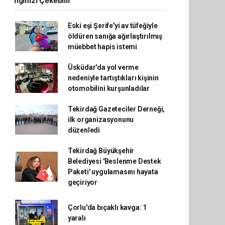
İlginizi Çekebilir
Eski eşi Şerife'yi av tüfeğiyle
öldüren sanığa ağırlaştırılmış
müebbet hapis istemi
Üsküdar'da yol verme
nedeniyle tartıştıkları kişinin
otomobilini kurşunladılar
Tekirdağ Gazeteciler Derneği,
ilk organizasyonunu
düzenledi
Tekirdağ Büyükşehir
Belediyesi 'Beslenme Destek
Paketi' uygulamasını hayata
geçiriyor
Çorlu'da bıçaklı kavga: 1
yaralı