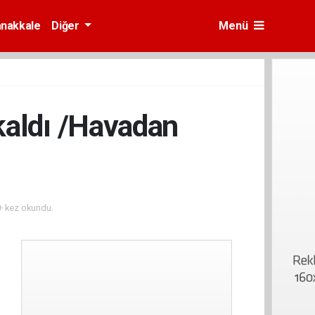
nakkale
Diğer
Menü
kaldı /Havadan
 kez okundu.