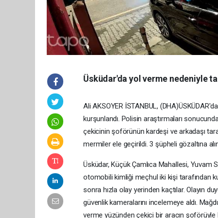
Üsküdar'da yol verme nedeniyle tart
Ali AKSOYER İSTANBUL, (DHA)ÜSKÜDAR'da oto 
kurşunlandı. Polisin araştırmaları sonucunda
çekicinin şoförünün kardeşi ve arkadaşı taraf
mermiler ele geçirildi. 3 şüpheli gözaltına al
Üsküdar, Küçük Çamlıca Mahallesi, Yuvam Sok
otomobili kimliği meçhul iki kişi tarafından 
sonra hızla olay yerinden kaçtılar. Olayın d
güvenlik kameralarını incelemeye aldı. Mağdu
verme yüzünden çekici bir aracın şoförüyle k