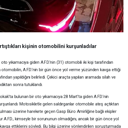
ıştıkları kişinin otomobilini kurşunladılar
yıkamacıya giden A.F.D.'nin (31) otomobili iki kişi tarafından
 otomobilin, A.F.D.'nin bir gün önce yol verme yüzünden kavga ettiği
ından yapıldığını belirledi. Çekici araçta yapılan aramada silah ve
ındıktan sonra tutuklandı.
ak'ta bulunan bir oto yıkamacıya 28 Mart'ta giden A.F.D.'nin
kurşunlandı. Motosikletle gelen saldırganlar otomobile ateş açtıktan
uyulması üzerine harekete geçen Gasp Büro Amirliğine bağlı ekipler
r A.F.D., kimseyle bir sorununun olmadığını, ancak bir gün önce yol
avga ettiklerini söyledi. Bu bilgi üzerine yönlendirilen soruşturmada