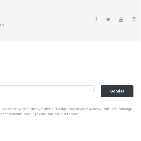
om
Gonder
uyor ve siteye yaptığınız yorumunuzla ilgili doğrudan veya dolaylı tüm sorumluluğu
n site yönetimi hiçbir şekilde sorumlu tutulamaz.