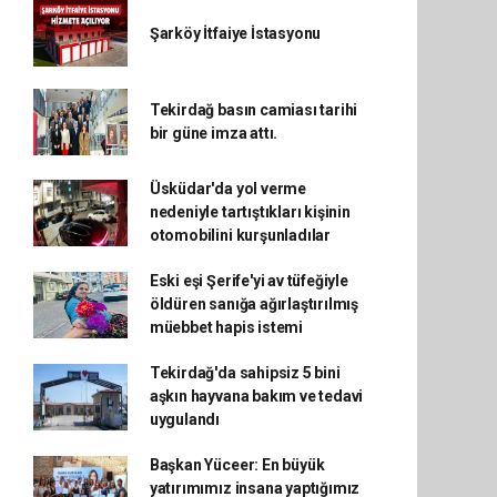
Şarköy İtfaiye İstasyonu
Tekirdağ basın camiası tarihi
bir güne imza attı.
Üsküdar'da yol verme
nedeniyle tartıştıkları kişinin
otomobilini kurşunladılar
Eski eşi Şerife'yi av tüfeğiyle
öldüren sanığa ağırlaştırılmış
müebbet hapis istemi
Tekirdağ'da sahipsiz 5 bini
aşkın hayvana bakım ve tedavi
uygulandı
Başkan Yüceer: En büyük
yatırımımız insana yaptığımız