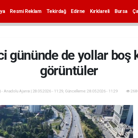
ya
Resmi Reklam
Tekirdağ
Edirne
Kırklareli
Bursa
Ça
ci gününde de yollar boş 
görüntüler
 - Anadolu Ajansı | 28.05.2026 - 11:29, Güncelleme: 28.05.2026 - 11:29
268+