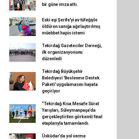
bir güne imza attı.
Eski eşi Şerife'yi av tüfeğiyle
öldüren sanığa ağırlaştırılmış
müebbet hapis istemi
Tekirdağ Gazeteciler Derneği,
ilk organizasyonunu
düzenledi
Tekirdağ Büyükşehir
Belediyesi 'Beslenme Destek
Paketi' uygulamasını hayata
geçiriyor
“Tekirdağ Kısa Mesafe Sürat
Yarışları, Süleymanpaşa’da
gerçekleştirilen görkemli final
etaplarıyla tamamlandı.
Üsküdar'da yol verme