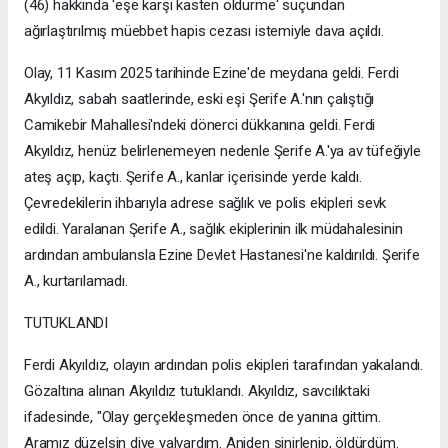
(46) hakkında 'eşe karşı kasten öldürme' suçundan
ağırlaştırılmış müebbet hapis cezası istemiyle dava açıldı.
Olay, 11 Kasım 2025 tarihinde Ezine'de meydana geldi. Ferdi
Akyıldız, sabah saatlerinde, eski eşi Şerife A.'nın çalıştığı
Camikebir Mahallesi'ndeki dönerci dükkanına geldi. Ferdi
Akyıldız, henüz belirlenemeyen nedenle Şerife A.'ya av tüfeğiyle
ateş açıp, kaçtı. Şerife A., kanlar içerisinde yerde kaldı.
Çevredekilerin ihbarıyla adrese sağlık ve polis ekipleri sevk
edildi. Yaralanan Şerife A., sağlık ekiplerinin ilk müdahalesinin
ardından ambulansla Ezine Devlet Hastanesi'ne kaldırıldı. Şerife
A., kurtarılamadı.
TUTUKLANDI
Ferdi Akyıldız, olayın ardından polis ekipleri tarafından yakalandı.
Gözaltına alınan Akyıldız tutuklandı. Akyıldız, savcılıktaki
ifadesinde, "Olay gerçekleşmeden önce de yanına gittim.
Aramız düzelsin diye yalvardım. Aniden sinirlenip, öldürdüm.