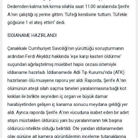
Dedemden kalma tek kırma silahla saat 11.00 sıralarında Şerife
A.'nın çalıştığı iş yerine gittim. Tüfeği kendisine tuttum. Tüfekle
göğsüne 1 el ateş ettim" dedi.
İDDİANAME HAZIRLANDI
Çanakkale Cumhuriyet Savcılığı'nın yürüttüğü soruşturmanın
ardından Ferdi Akyıldız hakkında 'eşe karşı kasten öldürme'
suçundan ağırlaştırılmış müebbet hapis cezası istemiyle
iddianame hazırladı. İddianamede Adli Tıp Kurumu’nda (ATK)
hazırlanan ölü muayene raporu yer aldı. Raporda, Şerife A.'nın
ölümünün ateşli silah saçma taneleri yaralanmasına bağlı kot
kırıkları ile birlikte seyreden iç organ ve büyük damar
harabiyetinden gelişen iç kanama sonucu meydana geldiği yer
aldı. Ayrıca raporda Şerife A.'nın vücuduna isabet eden bir adet
atışın müstakilen öldürücü yani bu yaralanmanın tek başına
öldürücü nitelikte olduğu belirtildi. Öte yandan iddianameden
olay gününe ait kamera görüntülerinin inceleme tutanaklarına