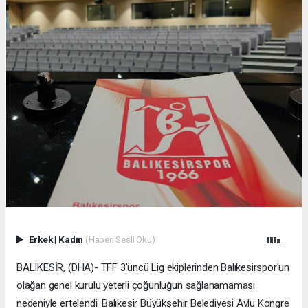
Erkek
|
Kadın
(Haberi Sesli Oku)
BALIKESİR, (DHA)- TFF 3'üncü Lig ekiplerinden Balıkesirspor'un
olağan genel kurulu yeterli çoğunluğun sağlanamaması
nedeniyle ertelendi. Balıkesir Büyükşehir Belediyesi Avlu Kongre