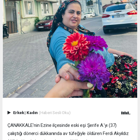
Erkek
|
Kadın
(Haberi Sesli Oku)
ÇANAKKALE'nin Ezine ilçesinde eski eşi Şerife A.'yı (37)
çalıştığı dönerci dükkanında av tüfeğiyle öldüren Ferdi Akyıldız