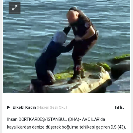
Erkek
|
Kadın
(Haberi Sesli Oku)
İhsan DÖRTKARDEŞ/İSTANBUL, (DHA)- AVCILAR'da
kayalıklardan denize düşerek boğulma tehlikesi geçiren D.S.(43),