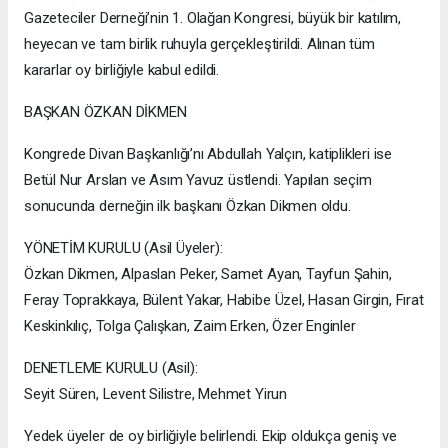
Gazeteciler Derneği’nin 1. Olağan Kongresi, büyük bir katılım,
heyecan ve tam birlik ruhuyla gerçekleştirildi. Alınan tüm
kararlar oy birliğiyle kabul edildi.
BAŞKAN ÖZKAN DİKMEN
Kongrede Divan Başkanlığı’nı Abdullah Yalçın, katiplikleri ise
Betül Nur Arslan ve Asım Yavuz üstlendi. Yapılan seçim
sonucunda derneğin ilk başkanı Özkan Dikmen oldu.
YÖNETİM KURULU (Asil Üyeler):
Özkan Dikmen, Alpaslan Peker, Samet Ayan, Tayfun Şahin,
Feray Toprakkaya, Bülent Yakar, Habibe Üzel, Hasan Girgin, Fırat
Keskinkılıç, Tolga Çalışkan, Zaim Erken, Özer Enginler
DENETLEME KURULU (Asil):
Seyit Süren, Levent Silistre, Mehmet Yirun
Yedek üyeler de oy birliğiyle belirlendi. Ekip oldukça geniş ve