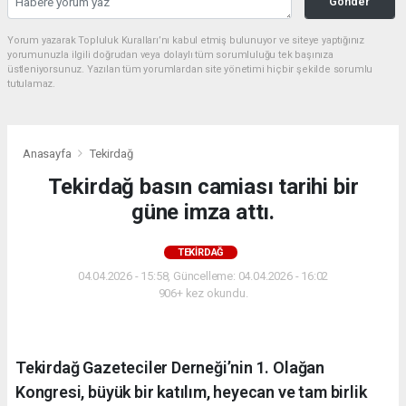
Gonder
Yorum yazarak Topluluk Kuralları’nı kabul etmiş bulunuyor ve siteye yaptığınız
yorumunuzla ilgili doğrudan veya dolaylı tüm sorumluluğu tek başınıza
üstleniyorsunuz. Yazılan tüm yorumlardan site yönetimi hiçbir şekilde sorumlu
tutulamaz.
Anasayfa
Tekirdağ
Tekirdağ basın camiası tarihi bir
güne imza attı.
TEKIRDAĞ
04.04.2026 - 15:58, Güncelleme: 04.04.2026 - 16:02
906+ kez okundu.
Tekirdağ Gazeteciler Derneği’nin 1. Olağan
Kongresi, büyük bir katılım, heyecan ve tam birlik