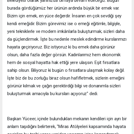
Belediyesi olarak yanınızda olmaya devam edeceğiz. Bugün
burada gördüğümüz her ürünün ardında büyük bir emek var.
Bizim için emek, en yüce değerdir. İnsanın en çok sevdiği şey
kendi emeğidir. Bizim görevimiz ise o emeği eğitimle, bilgiyle,
yeni tekniklerle ve modern imkânlarla buluşturmak; sizleri daha
da güçlendirmek. İşte bu nedenle meslek edindirme kurslarımızı
hayata geçiriyoruz. Biz istiyoruz ki bu emek daha görünür
olsun, daha fazla değer görsün. Kadınlarımız hem ekonomik
hem de sosyal hayatta hak ettiği yere ulaşsın. Eşit fırsatlara
sahip olsun. Biliyoruz ki bugün o fırsatlara ulaşmak kolay değil.
İşte biz de bu zorluğu biraz olsun hafifletmek, sizlerin emeğini
görünür kılmak ve çağın gerektirdiği bilgi ve donanımla sizleri
buluşturmak amacıyla bu kursları açıyoruz" dedi.
Başkan Yüceer, içinde bulundukları mekanın kendileri için ayrı bir
anlam taşıdığını belirterek, "Miras Atölyeleri kapsamında hayata