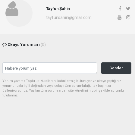
Tayfun Şahin
tayfunsahin@gmail.com
Okuyu Yorumları
(0)
Gonder
Yorum yazarak Topluluk Kuralları’nı kabul etmiş bulunuyor ve siteye yaptığınız
yorumunuzla ilgili doğrudan veya dolaylı tüm sorumluluğu tek başınıza
üstleniyorsunuz. Yazılan tüm yorumlardan site yönetimi hiçbir şekilde sorumlu
tutulamaz.
Sonraki