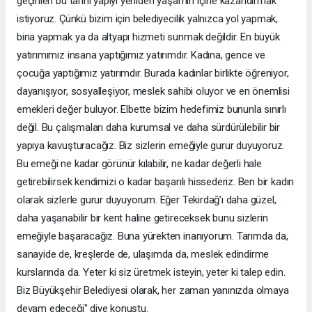
geçirilen bu tarihi yapıyı yeniden yaşamın içine kazandırmak
istiyoruz. Çünkü bizim için belediyecilik yalnızca yol yapmak,
bina yapmak ya da altyapı hizmeti sunmak değildir. En büyük
yatırımımız insana yaptığımız yatırımdır. Kadına, gence ve
çocuğa yaptığımız yatırımdır. Burada kadınlar birlikte öğreniyor,
dayanışıyor, sosyalleşiyor, meslek sahibi oluyor ve en önemlisi
emekleri değer buluyor. Elbette bizim hedefimiz bununla sınırlı
değil. Bu çalışmaları daha kurumsal ve daha sürdürülebilir bir
yapıya kavuşturacağız. Biz sizlerin emeğiyle gurur duyuyoruz.
Bu emeği ne kadar görünür kılabilir, ne kadar değerli hale
getirebilirsek kendimizi o kadar başarılı hissederiz. Ben bir kadın
olarak sizlerle gurur duyuyorum. Eğer Tekirdağ’ı daha güzel,
daha yaşanabilir bir kent haline getireceksek bunu sizlerin
emeğiyle başaracağız. Buna yürekten inanıyorum. Tarımda da,
sanayide de, kreşlerde de, ulaşımda da, meslek edindirme
kurslarında da. Yeter ki siz üretmek isteyin, yeter ki talep edin.
Biz Büyükşehir Belediyesi olarak, her zaman yanınızda olmaya
devam edeceği" diye konuştu.