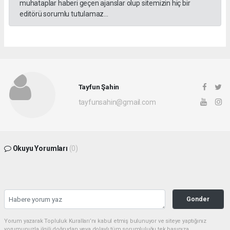
muhataplar haberi geçen ajanslar olup sitemizin hiç bir
editörü sorumlu tutulamaz...
Tayfun Şahin
tayfunsahin@gmail.com
Okuyu Yorumları
(0)
Gonder
Yorum yazarak Topluluk Kuralları’nı kabul etmiş bulunuyor ve siteye yaptığınız
yorumunuzla ilgili doğrudan veya dolaylı tüm sorumluluğu tek başınıza