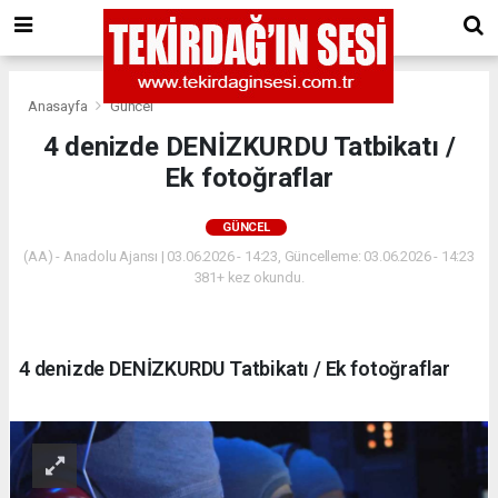
Anasayfa
Güncel
4 denizde DENİZKURDU Tatbikatı /
Ek fotoğraflar
GÜNCEL
(AA) - Anadolu Ajansı | 03.06.2026 - 14:23, Güncelleme: 03.06.2026 - 14:23
381+ kez okundu.
4 denizde DENİZKURDU Tatbikatı / Ek fotoğraflar