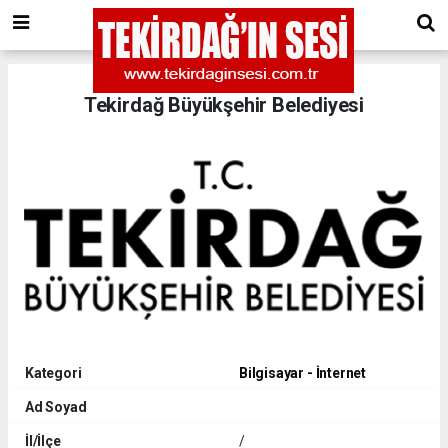
Tekirdağ Büyükşehir Belediyesi
Kategori
Bilgisayar - İnternet
Ad Soyad
İl/İlçe
/